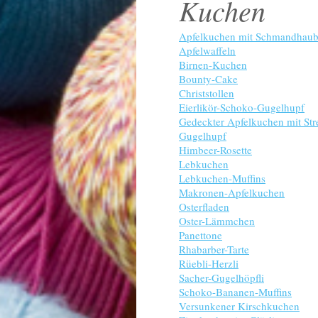
Kuchen
Apfelkuchen mit Schmandhau
Apfelwaffeln
Birnen-Kuchen
Bounty-Cake
Christstollen
Eierlikör-Schoko-Gugelhupf
Gedeckter Apfelkuchen mit Str
Gugelhupf
Himbeer-Rosette
Lebkuchen
Lebkuchen-Muffins
Makronen-Apfelkuchen
Osterfladen
Oster-Lämmchen
Panettone
Rhabarber-Tarte
Rüebli-Herzli
Sacher-Gugelhöpfli
Schoko-Bananen-Muffins
Versunkener Kirschkuchen