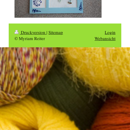
Druckversion
|
Sitemap
Login
© Myriam Reiter
Webansicht