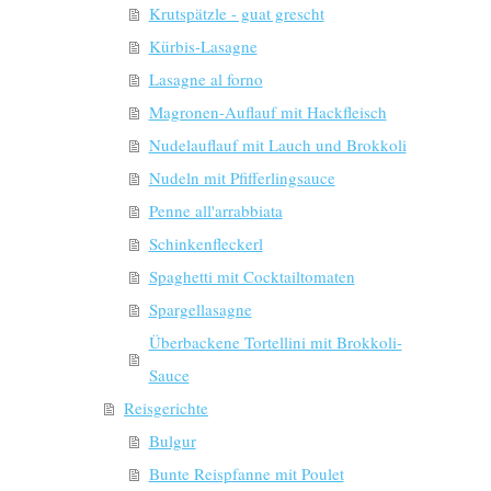
Krutspätzle - guat grescht
Kürbis-Lasagne
Lasagne al forno
Magronen-Auflauf mit Hackfleisch
Nudelauflauf mit Lauch und Brokkoli
Nudeln mit Pfifferlingsauce
Penne all'arrabbiata
Schinkenfleckerl
Spaghetti mit Cocktailtomaten
Spargellasagne
Überbackene Tortellini mit Brokkoli-
Sauce
Reisgerichte
Bulgur
Bunte Reispfanne mit Poulet