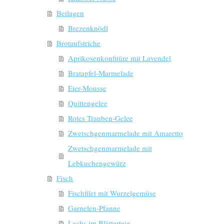
Beilagen
Brezenknödl
Brotaufstriche
Aprikosenkonfitüre mit Lavendel
Bratapfel-Marmelade
Eier-Mousse
Quittengelee
Rotes Trauben-Gelee
Zwetschgenmarmelade mit Amaretto
Zwetschgenmarmelade mit
Lebkuchengewürz
Fisch
Fischfilet mit Wurzelgemüse
Garnelen-Pfanne
Lachs im Blätterteig