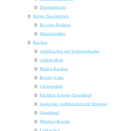
Zitronenherzli
Kleine Naschereien
Bi-color Pralinen
Mandelsplitter
Kuchen
Apfelkuchen mit Schmandhaube
Apfelwaffeln
Birnen-Kuchen
Bounty-Cake
Christstollen
Eierlikör-Schoko-Gugelhupf
Gedeckter Apfelkuchen mit Streussel
Gugelhupf
Himbeer-Rosette
Lebkuchen