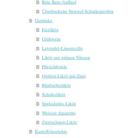
Rote Bete-Auflauf
Überbackene Spargel-Schinkenrollen
Getränke
Eierlikör
Glühwein
Lavendel-Limoncello
Likör aus grünen Nüssen
Pfirsichbowle
Quitten-Likör mit Zimt
Rhabarberlikör
Schokolikör
Spekulatius-Likör
Weisser Amaretto
Zwetschgen-Likör
Kartoffelgerichte