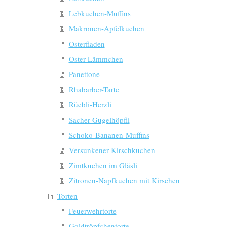
Lebkuchen-Muffins
Makronen-Apfelkuchen
Osterfladen
Oster-Lämmchen
Panettone
Rhabarber-Tarte
Rüebli-Herzli
Sacher-Gugelhöpfli
Schoko-Bananen-Muffins
Versunkener Kirschkuchen
Zimtkuchen im Gläsli
Zitronen-Napfkuchen mit Kirschen
Torten
Feuerwehrtorte
Goldtröpfchentorte