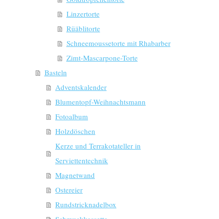
Linzertorte
Rüäblitorte
Schneemoussetorte mit Rhabarber
Zimt-Mascarpone-Torte
Basteln
Adventskalender
Blumentopf-Weihnachtsmann
Fotoalbum
Holzdöschen
Kerze und Terrakotateller in
Serviettentechnik
Magnetwand
Ostereier
Rundstricknadelbox
Schmuckkassette