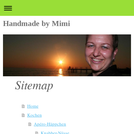
Handmade by Mimi
Sitemap
Home
Kochen
Apéro-Häppchen
Knabber-Nüsse