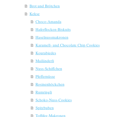
Brot und Brötchen
Kekse
Choco-Amanda
Haferflocken-Biskuits
Haselnussmakronen
Karamell- und Chocolate Chip Cookies
Kourabiedes
Mailänderli
Nuss-Schiffchen
Pfeffernüsse
Rosinenhöckchen
Rumringli
Schoko-Nuss-Cookies
Spitzbuben
Toffifee-Makronen