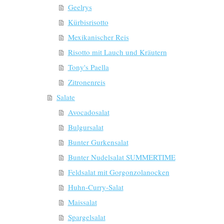
Geelrys
Kürbisrisotto
Mexikanischer Reis
Risotto mit Lauch und Kräutern
Tony's Paella
Zitronenreis
Salate
Avocadosalat
Bulgursalat
Bunter Gurkensalat
Bunter Nudelsalat SUMMERTIME
Feldsalat mit Gorgonzolanocken
Huhn-Curry-Salat
Maissalat
Spargelsalat