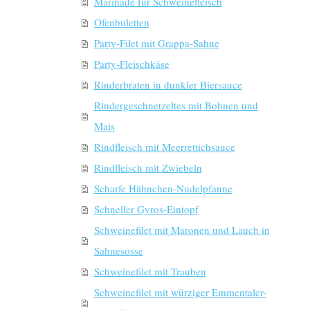
Marinade für Schweinefleisch
Ofenbuletten
Party-Filet mit Grappa-Sahne
Party-Fleischkäse
Rinderbraten in dunkler Biersauce
Rindergeschnetzeltes mit Bohnen und
Mais
Rindfleisch mit Meerrettichsauce
Rindfleisch mit Zwiebeln
Scharfe Hähnchen-Nudelpfanne
Schneller Gyros-Eintopf
Schweinefilet mit Maronen und Lauch in
Sahnesosse
Schweinefilet mit Trauben
Schweinefilet mit würziger Emmentaler-