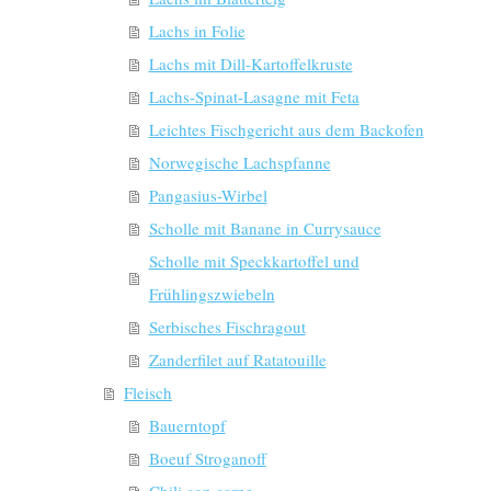
Lachs in Folie
Lachs mit Dill-Kartoffelkruste
Lachs-Spinat-Lasagne mit Feta
Leichtes Fischgericht aus dem Backofen
Norwegische Lachspfanne
Pangasius-Wirbel
Scholle mit Banane in Currysauce
Scholle mit Speckkartoffel und
Frühlingszwiebeln
Serbisches Fischragout
Zanderfilet auf Ratatouille
Fleisch
Bauerntopf
Boeuf Stroganoff
Chili con carne