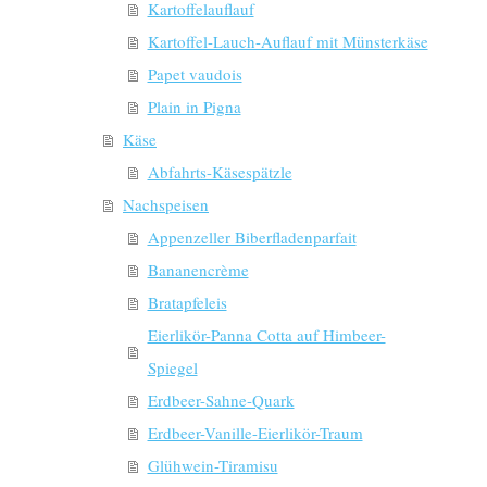
Kartoffelauflauf
Kartoffel-Lauch-Auflauf mit Münsterkäse
Papet vaudois
Plain in Pigna
Käse
Abfahrts-Käsespätzle
Nachspeisen
Appenzeller Biberfladenparfait
Bananencrème
Bratapfeleis
Eierlikör-Panna Cotta auf Himbeer-
Spiegel
Erdbeer-Sahne-Quark
Erdbeer-Vanille-Eierlikör-Traum
Glühwein-Tiramisu