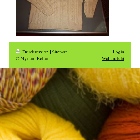
Druckversion
|
Sitemap
Login
© Myriam Reiter
Webansicht