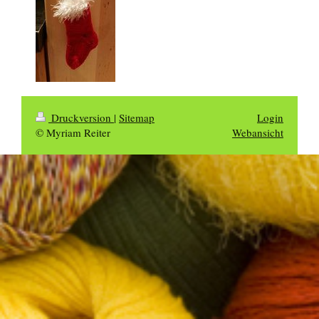
Druckversion
|
Sitemap
Login
© Myriam Reiter
Webansicht