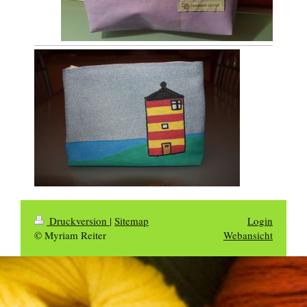
Druckversion
|
Sitemap
Login
© Myriam Reiter
Webansicht